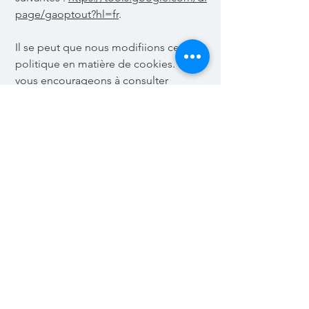
page/gaoptout?hl=fr
.
Il se peut que nous modifiions cette
politique en matière de cookies. Nous
vous encourageons à consulter
régulièrement cette page pour obtenir
les dernières informations sur les
cookies.
Prestations Haut de gamme pour des souvenirs INTEMPORELS